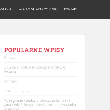
WSTANIA
WŁADZE STOWARZYSZENIA
KONTAKT
POPULARNE WPISY
Galeria
Zdjęcia z Jubileuszu Liturgicznej Służby
Ołtarza
Kontakt
Boże Ciało 2022
Pożegnanie księdza proboszcza kanonika
Jana Ledzińskiego i księdza wikariusza Marka
Mielcarka