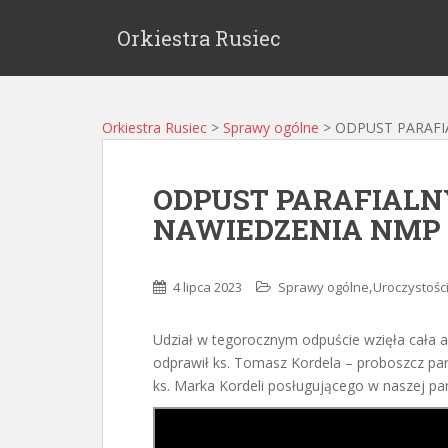
Orkiestra Rusiec
Orkiestra Rusiec
>
Sprawy ogólne
>
ODPUST PARAFIA
ODPUST PARAFIALN
NAWIEDZENIA NMP (
,
4 lipca 2023
Sprawy ogólne
Uroczystości
Udział w tegorocznym odpuście wzięła cała as
odprawił ks. Tomasz Kordela – proboszcz par
ks. Marka Kordeli posługującego w naszej par