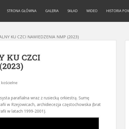
STRONA GŁÓWNA
GALERIA
SKŁAD
WIDEO
HISTORIA PO
LNY KU CZCI NAWIEDZENIA NMP (2023)
Y KU CZCI
2023)
 kościelne
ysta parafialna wraz z rusiecką orkiestrą. Sumę
afii w Rzejowicach, archidiecezja częstochowska (brat
afii w latach 1999-2001).