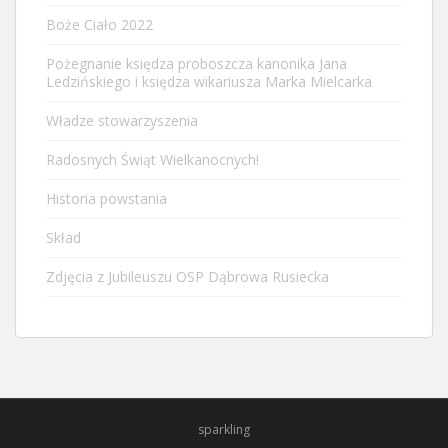
Boże Ciało 2022
Pożegnanie księdza proboszcza kanonika Jana
Ledzińskiego i księdza wikariusza Marka Mielcarka
Władze stowarzyszenia
Radosnych Świąt Wielkanocnych!
Historia powstania
Skład
Zdjęcia z Jubileuszu OSP Dąbrowa Rusiecka
sparkling