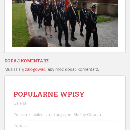
DODAJ KOMENTARZ
Musisz się
zalogować
, aby móc dodać komentarz.
POPULARNE WPISY
Galeria
Zdjęcia z Jubileuszu Liturgicznej Służby Ołtarza
Kontakt