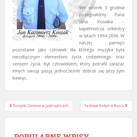
We wtorek 3 grudnia
pożegnaliśmy Pana
Jana Kosiaka –
kapelmistrza orkiestry
w latach 1994-2006. W
naszej pamięci
pozostanie jako człowiek dla którego muzyka była
nieodłącznym elementem życia codziennego oraz
sensem życia. Był człowiekiem, który potrafił zarażać
innych swoją pasją jednocześnie dobrze się przy tym
bawiąc.
Nawigacja
Dożynki Gminne w Jastrzębicach
Festiwal Kolęd w Ruścu
postu
POPULARNE WPISY