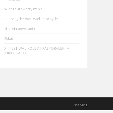
Władze stowarzyszenia
Radosnych Świąt Wielkanocnych!
Historia powstania
Skład
XII FESTIWAL KOLĘD I PASTORAŁEK IM.
JURKA GAJDY
sparkling