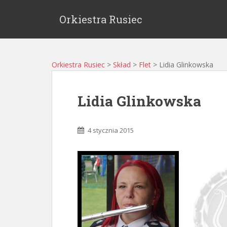
Orkiestra Rusiec
Orkiestra Rusiec
>
Skład
>
Flet
>
Lidia Glinkowska
Lidia Glinkowska
4 stycznia 2015