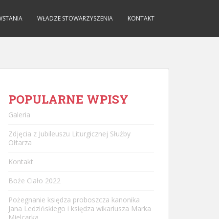
WSTANIA
WŁADZE STOWARZYSZENIA
KONTAKT
POPULARNE WPISY
Galeria
Zdjęcia z Jubileuszu Liturgicznej Służby
Ołtarza
Kontakt
Boże Ciało 2022
Pożegnanie księdza proboszcza kanonika
Jana Ledzińskiego i księdza wikariusza Marka
Mielcarka