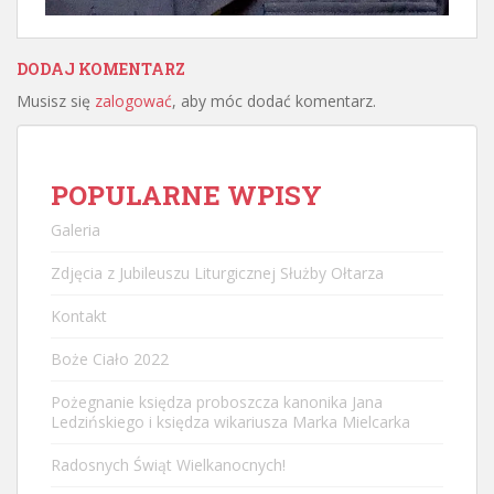
DODAJ KOMENTARZ
Musisz się
zalogować
, aby móc dodać komentarz.
POPULARNE WPISY
Galeria
Zdjęcia z Jubileuszu Liturgicznej Służby Ołtarza
Kontakt
Boże Ciało 2022
Pożegnanie księdza proboszcza kanonika Jana
Ledzińskiego i księdza wikariusza Marka Mielcarka
Radosnych Świąt Wielkanocnych!