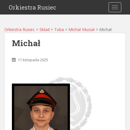
Orkiestra Rusiec
TOGGLE
Orkiestra Rusiec
>
Skład
>
Tuba
>
Michał Musiał
>
Michał
Michał
11 listopada 2025