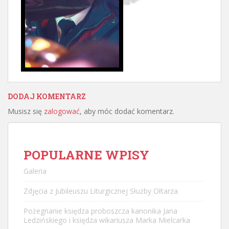
DODAJ KOMENTARZ
Musisz się
zalogować
, aby móc dodać komentarz.
POPULARNE WPISY
Galeria
Zdjęcia z Jubileuszu Liturgicznej Służby Ołtarza
Pożegnanie księdza proboszcza kanonika Jana
Ledzińskiego i księdza wikariusza Marka Mielcarka