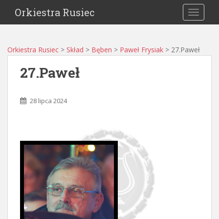
Orkiestra Rusiec
TOGGLE
Orkiestra Rusiec
>
Skład
>
Bęben
>
Paweł Frysiak
>
27.Paweł
27.Paweł
28 lipca 2024