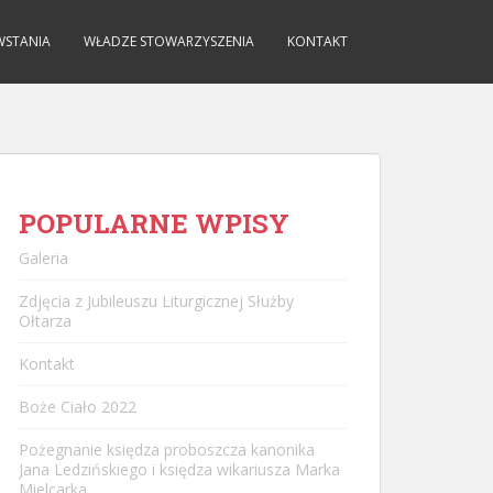
WSTANIA
WŁADZE STOWARZYSZENIA
KONTAKT
POPULARNE WPISY
Galeria
Zdjęcia z Jubileuszu Liturgicznej Służby
Ołtarza
Kontakt
Boże Ciało 2022
Pożegnanie księdza proboszcza kanonika
Jana Ledzińskiego i księdza wikariusza Marka
Mielcarka