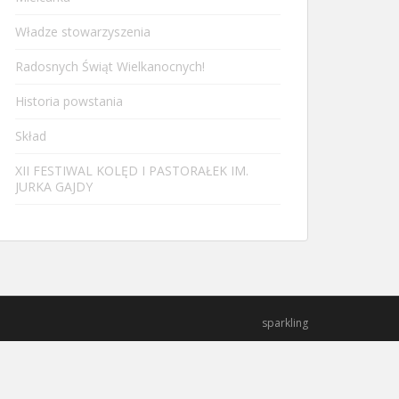
Władze stowarzyszenia
Radosnych Świąt Wielkanocnych!
Historia powstania
Skład
XII FESTIWAL KOLĘD I PASTORAŁEK IM.
JURKA GAJDY
sparkling