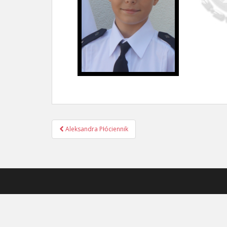
Nawigacja
Aleksandra Płóciennik
postu