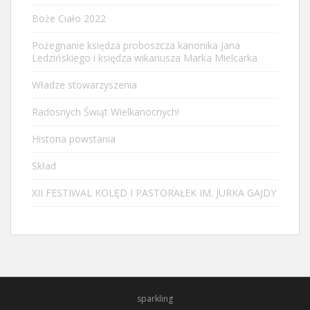
Boże Ciało 2022
Pożegnanie księdza proboszcza kanonika Jana
Ledzińskiego i księdza wikariusza Marka Mielcarka
Władze stowarzyszenia
Radosnych Świąt Wielkanocnych!
Historia powstania
Skład
XII FESTIWAL KOLĘD I PASTORAŁEK IM. JURKA GAJDY
sparkling