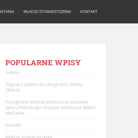
WSTANIA
WŁADZE STOWARZYSZENIA
KONTAKT
POPULARNE WPISY
Galeria
Zdjęcia z Jubileuszu Liturgicznej Służby
Ołtarza
Pożegnanie księdza proboszcza kanonika
Jana Ledzińskiego i księdza wikariusza Marka
Mielcarka
Kontakt
Władze stowarzyszenia