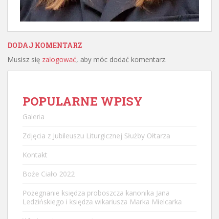
DODAJ KOMENTARZ
Musisz się
zalogować
, aby móc dodać komentarz.
POPULARNE WPISY
Galeria
Zdjęcia z Jubileuszu Liturgicznej Służby Ołtarza
Kontakt
Boże Ciało 2022
Pożegnanie księdza proboszcza kanonika Jana
Ledzińskiego i księdza wikariusza Marka Mielcarka