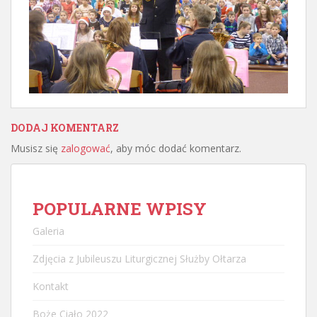
DODAJ KOMENTARZ
Musisz się
zalogować
, aby móc dodać komentarz.
POPULARNE WPISY
Galeria
Zdjęcia z Jubileuszu Liturgicznej Służby Ołtarza
Kontakt
Boże Ciało 2022