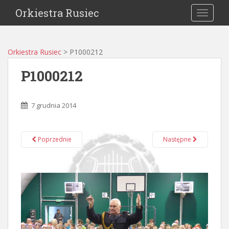
Orkiestra Rusiec
TOGGLE
Orkiestra Rusiec
>
P1000212
P1000212
7 grudnia 2014
Poprzednie
Następne