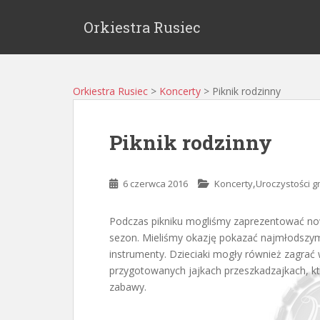
Orkiestra Rusiec
Orkiestra Rusiec
>
Koncerty
>
Piknik rodzinny
Piknik rodzinny
,
6 czerwca 2016
Koncerty
Uroczystości 
Podczas pikniku mogliśmy zaprezentować now
sezon. Mieliśmy okazję pokazać najmłodszym
instrumenty. Dzieciaki mogły również zagrać w
przygotowanych jajkach przeszkadzajkach, kt
zabawy.