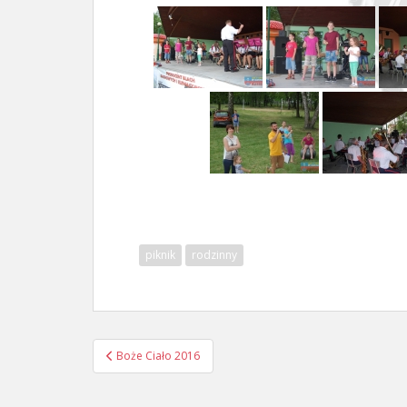
piknik
rodzinny
Nawigacja
Boże Ciało 2016
postu