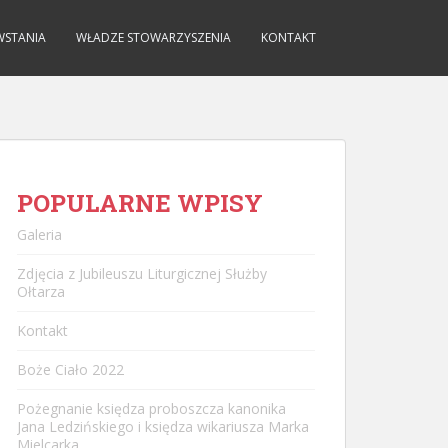
WSTANIA
WŁADZE STOWARZYSZENIA
KONTAKT
POPULARNE WPISY
Galeria
Zdjęcia z Jubileuszu Liturgicznej Służby
Ołtarza
Kontakt
Boże Ciało 2022
Pożegnanie księdza proboszcza kanonika
Jana Ledzińskiego i księdza wikariusza Marka
Mielcarka