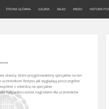
STRONA GŁÓWNA
GALERIA
SKŁAD
WIDEO
HISTORIA PO
gminne
e utwory, które przygotowaliśmy specjalnie na ten
 uczestnikom festynu jak wyglądają poszczególne
spólnie z orkiestrą na specjalnie
óre były jednocześnie nagrodami dla uczestników