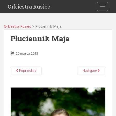
Orkiestra Rusiec
TOGGLE
Orkiestra Rusiec
>
Płuciennik Maja
Płuciennik Maja
20 marca 2018
Poprzednie
Następne