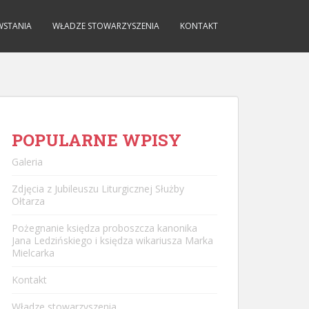
WSTANIA
WŁADZE STOWARZYSZENIA
KONTAKT
POPULARNE WPISY
Galeria
Zdjęcia z Jubileuszu Liturgicznej Służby
Ołtarza
Pożegnanie księdza proboszcza kanonika
Jana Ledzińskiego i księdza wikariusza Marka
Mielcarka
Kontakt
Władze stowarzyszenia