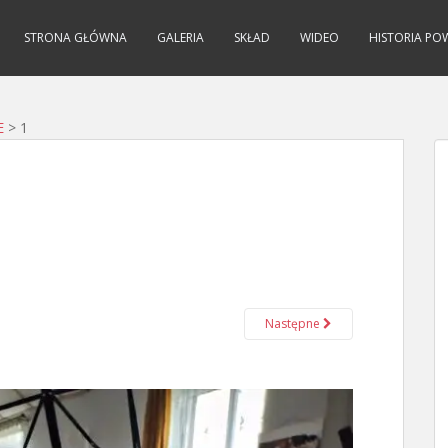
STRONA GŁÓWNA
GALERIA
SKŁAD
WIDEO
HISTORIA PO
E
>
1
Następne