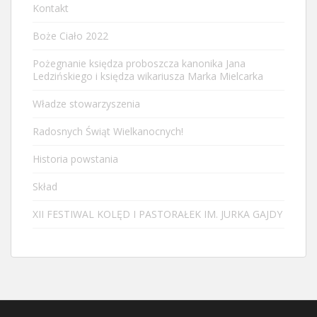
Kontakt
Boże Ciało 2022
Pożegnanie księdza proboszcza kanonika Jana
Ledzińskiego i księdza wikariusza Marka Mielcarka
Władze stowarzyszenia
Radosnych Świąt Wielkanocnych!
Historia powstania
Skład
XII FESTIWAL KOLĘD I PASTORAŁEK IM. JURKA GAJDY