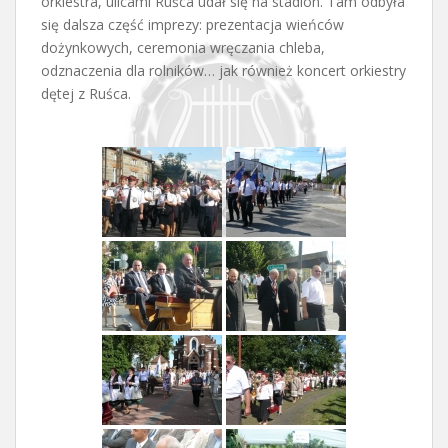
orkiestra, ulicami Ruśca udał się na stadion. Tam odbyła
się dalsza część imprezy: prezentacja wieńców
dożynkowych, ceremonia wręczania chleba,
odznaczenia dla rolników… jak również koncert orkiestry
dętej z Ruśca.