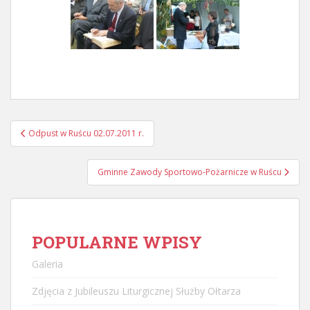
Nawigacja
Odpust w Ruścu 02.07.2011 r.
postu
Gminne Zawody Sportowo-Pożarnicze w Ruścu
POPULARNE WPISY
Galeria
Zdjęcia z Jubileuszu Liturgicznej Służby Ołtarza