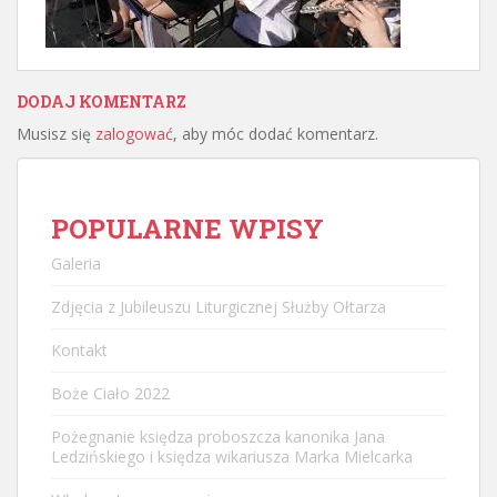
DODAJ KOMENTARZ
Musisz się
zalogować
, aby móc dodać komentarz.
POPULARNE WPISY
Galeria
Zdjęcia z Jubileuszu Liturgicznej Służby Ołtarza
Kontakt
Boże Ciało 2022
Pożegnanie księdza proboszcza kanonika Jana
Ledzińskiego i księdza wikariusza Marka Mielcarka