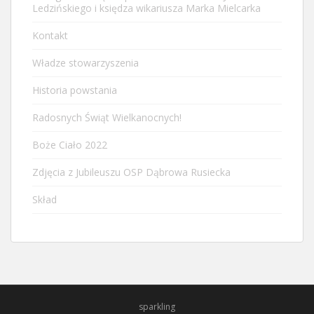
Ledzińskiego i księdza wikariusza Marka Mielcarka
Kontakt
Władze stowarzyszenia
Historia powstania
Radosnych Świąt Wielkanocnych!
Boże Ciało 2022
Zdjęcia z Jubileuszu OSP Dąbrowa Rusiecka
Skład
sparkling