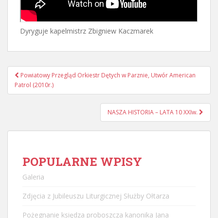
Dyryguje kapelmistrz Zbigniew Kaczmarek
Nawigacja
Powiatowy Przegląd Orkiestr Dętych w Parznie, Utwór American
postu
Patrol (2010r.)
NASZA HISTORIA – LATA 10 XXIw.
POPULARNE WPISY
Galeria
Zdjęcia z Jubileuszu Liturgicznej Służby Ołtarza
Pożegnanie księdza proboszcza kanonika Jana