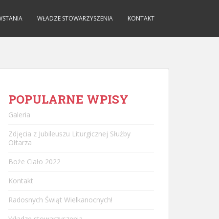
WSTANIA
WŁADZE STOWARZYSZENIA
KONTAKT
POPULARNE WPISY
Galeria
Zdjęcia z Jubileuszu Liturgicznej Służby
Ołtarza
Boże Ciało 2022
Kontakt
Radosnych Świąt Wielkanocnych!
Władze stowarzyszenia