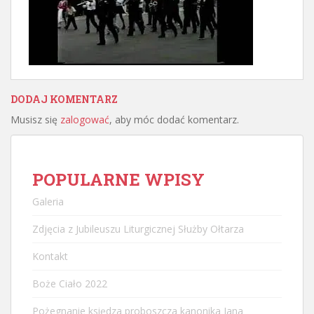
DODAJ KOMENTARZ
Musisz się
zalogować
, aby móc dodać komentarz.
POPULARNE WPISY
Galeria
Zdjęcia z Jubileuszu Liturgicznej Służby Ołtarza
Kontakt
Boże Ciało 2022
Pożegnanie księdza proboszcza kanonika Jana