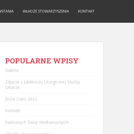
WSTANIA
WŁADZE STOWARZYSZENIA
KONTAKT
POPULARNE WPISY
Galeria
Zdjęcia z Jubileuszu Liturgicznej Służby
Ołtarza
Boże Ciało 2022
Kontakt
Radosnych Świąt Wielkanocnych!
Władze stowarzyszenia