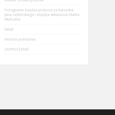
Pożegnanie księdza proboszcza kanonika
Jana Ledzińskiego i księdza wikariusza Marka
Mielcarka
Skład
Historia powstania
ZAPROSZENIE