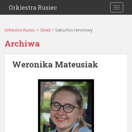
Orkiestra Rusiec
TOGGLE
Orkiestra Rusiec
>
Skład
>
Saksofon tenorowy
Archiwa
Weronika Mateusiak