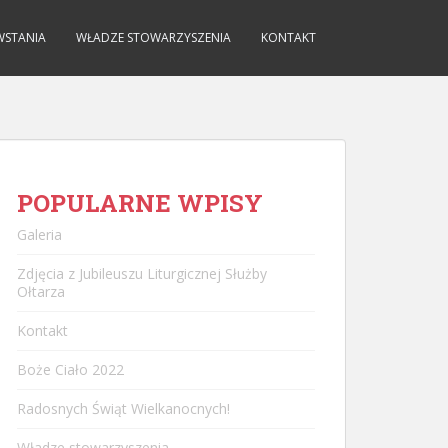
WSTANIA
WŁADZE STOWARZYSZENIA
KONTAKT
POPULARNE WPISY
Galeria
Zdjęcia z Jubileuszu Liturgicznej Służby
Ołtarza
Kontakt
Boże Ciało 2022
Radosnych Świąt Wielkanocnych!
Władze stowarzyszenia