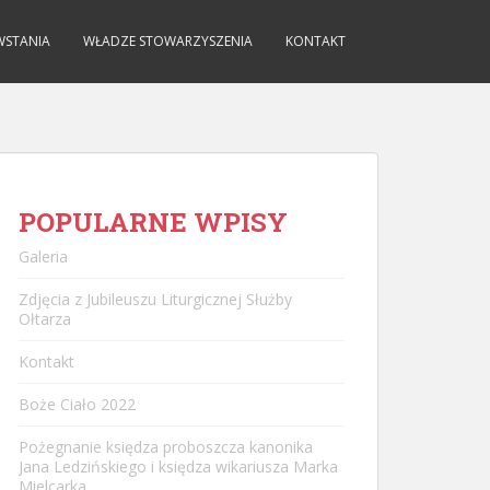
WSTANIA
WŁADZE STOWARZYSZENIA
KONTAKT
POPULARNE WPISY
Galeria
Zdjęcia z Jubileuszu Liturgicznej Służby
Ołtarza
Kontakt
Boże Ciało 2022
Pożegnanie księdza proboszcza kanonika
Jana Ledzińskiego i księdza wikariusza Marka
Mielcarka