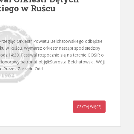
iego w Ruścu
rzegląd Orkiestr Powiatu Bełchatowskiego odbędzie
oku w Ruścu. Wymarsz orkiestr nastąpi spod siedziby
godz.14:30. Festiwal rozpocznie się na terenie GOSiR o
.Honorowy patronat objęli:Starosta Bełchatowski, Wójt
c Prezes Zarządu Odd...
CZYTAJ WIĘCEJ