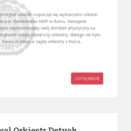
przegląd orkiestr rozpoczął się wymarszem orkiestr
ła p.w. Nawiedzenia NMP w Ruścu. Następnie
olejno zaprezentowały swój dorobek artystyczny na
zeglądzie wzięły udział trzy orkiestry, dlatego nie było
 Pierwsze miejsce zajęły orkiestry z Ruśca...
CZYTAJ WIĘCEJ
wal Orkiestr Dętych