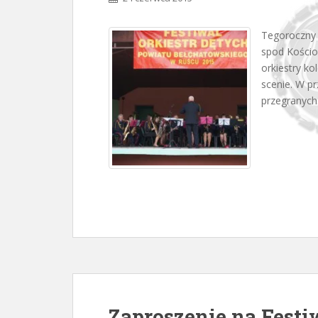
Tegoroczny 
spod Kościo
orkiestry k
scenie. W pr
przegranych.
Zaproszenie na Festi