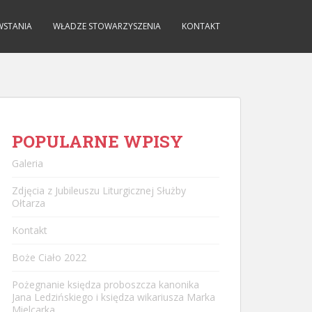
WSTANIA
WŁADZE STOWARZYSZENIA
KONTAKT
POPULARNE WPISY
Galeria
Zdjęcia z Jubileuszu Liturgicznej Służby
Ołtarza
Kontakt
Boże Ciało 2022
Pożegnanie księdza proboszcza kanonika
Jana Ledzińskiego i księdza wikariusza Marka
Mielcarka