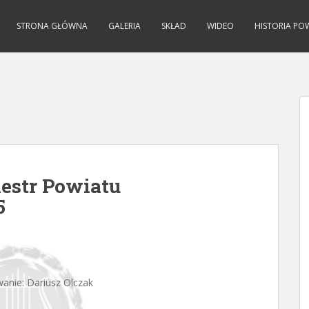
STRONA GŁÓWNA
GALERIA
SKŁAD
WIDEO
HISTORIA PO
iestr Powiatu
5
anie: Dariusz Olczak