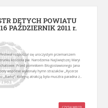
ESTR DĘTYCH POWIATU
 PAŹDZIERNIK 2011 r.
festiwal rozpoczął się uroczystym przemarszem
ierunku kościoła pw. Narodzenia Najświętszej Maryi
chatowie. Przed pomnikiem Błogosławionego Jana
społy wspólnie wykonały hymn strażaków „Rycerze
az „Barkę”. Kolejną atrakcją była musztra paradna z...
CZYTAJ WIĘCEJ