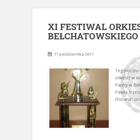
XI FESTIWAL ORKI
BEŁCHATOWSKIEGO 16
17 października 2011
Tegoroczny 
orkiestr w k
Panny w Beł
Pawła II ze
Floriana” or