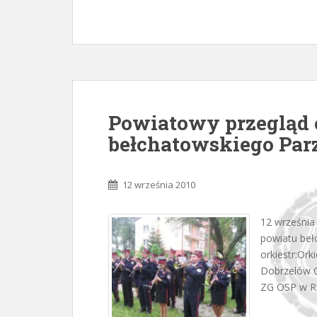
Powiatowy przegląd 
bełchatowskiego Parz
12 września 2010
12 września 
powiatu beł
orkiestr:Ork
Dobrzelów O
ZG OSP w Ruś