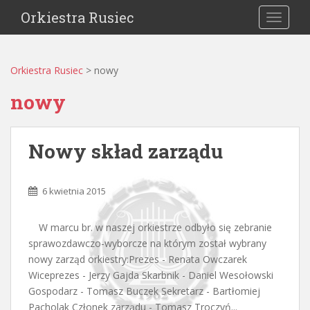
Orkiestra Rusiec
TOGGLE
Orkiestra Rusiec
>
nowy
nowy
Nowy skład zarządu
6 kwietnia 2015
W marcu br. w naszej orkiestrze odbyło się zebranie
sprawozdawczo-wyborcze na którym został wybrany
nowy zarząd orkiestry:Prezes - Renata Owczarek
Wiceprezes - Jerzy Gajda Skarbnik - Daniel Wesołowski
Gospodarz - Tomasz Buczek Sekretarz - Bartłomiej
Pacholak Członek zarządu - Tomasz Troczyń...