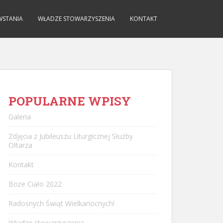
WSTANIA
WŁADZE STOWARZYSZENIA
KONTAKT
POPULARNE WPISY
Galeria
Zdjęcia z Jubileuszu Liturgicznej Służby
Ołtarza
Kontakt
Boże Ciało 2022
Radosnych Świąt Wielkanocnych!
Władze stowarzyszenia