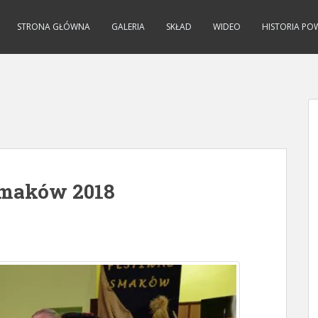
STRONA GŁÓWNA
GALERIA
SKŁAD
WIDEO
HISTORIA PO
Smaków 2018