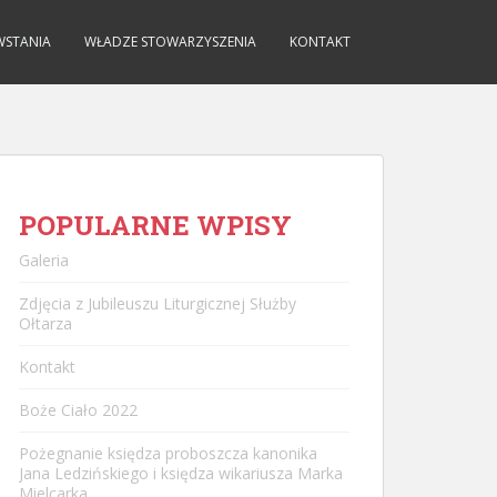
WSTANIA
WŁADZE STOWARZYSZENIA
KONTAKT
POPULARNE WPISY
Galeria
Zdjęcia z Jubileuszu Liturgicznej Służby
Ołtarza
Kontakt
Boże Ciało 2022
Pożegnanie księdza proboszcza kanonika
Jana Ledzińskiego i księdza wikariusza Marka
Mielcarka