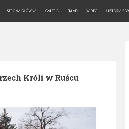
STRONA GŁÓWNA
GALERIA
SKŁAD
WIDEO
HISTORIA PO
Trzech Króli w Ruścu