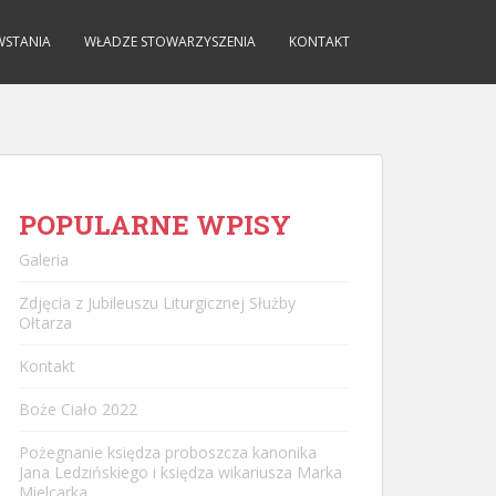
WSTANIA
WŁADZE STOWARZYSZENIA
KONTAKT
POPULARNE WPISY
Galeria
Zdjęcia z Jubileuszu Liturgicznej Służby
Ołtarza
Kontakt
Boże Ciało 2022
Pożegnanie księdza proboszcza kanonika
Jana Ledzińskiego i księdza wikariusza Marka
Mielcarka