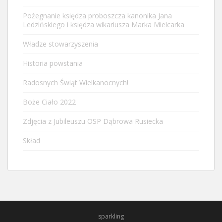
Pożegnanie księdza proboszcza kanonika Jana
Ledzińskiego i księdza wikariusza Marka Mielcarka
Władze stowarzyszenia
Historia powstania
Radosnych Świąt Wielkanocnych!
Boże Ciało 2022
Zdjęcia z Jubileuszu OSP Dąbrowa Rusiecka
Skład
sparkling