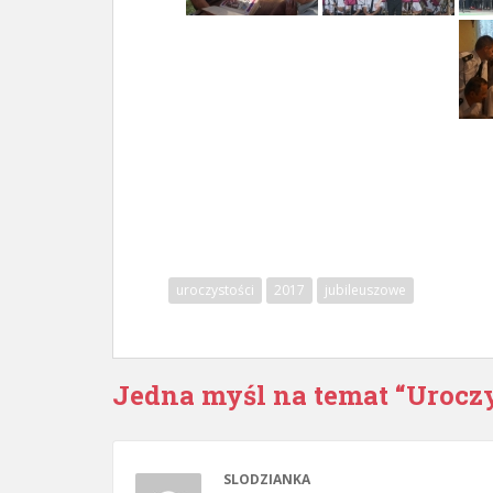
uroczystości
2017
jubileuszowe
Jedna myśl na temat “
Uroczy
SLODZIANKA