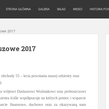
STRONA GŁÓWNA
GALERIA
SKŁAD
WIDEO
HISTORIA PO
zowe 2017
szowe 2017
 obchody 55 – lecia powstania naszej orkiestry oraz
j.
anu wójtowi Dariuszowi Woźniakowi oraz proboszczowi
kiestra ściśle współpracuje na których pomoc i wsparcie
arcie finansowe, duchowe oraz za okazywaną nam