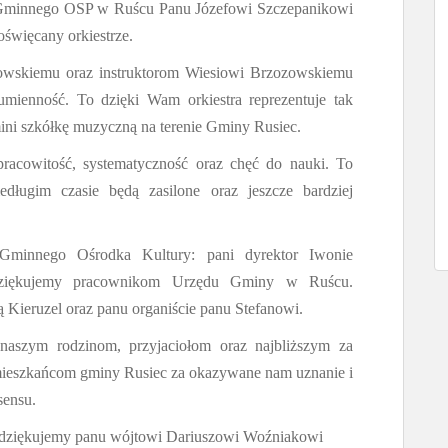
 Gminnego OSP w Ruścu Panu Józefowi Szczepanikowi
święcany orkiestrze.
wskiemu oraz instruktorom Wiesiowi Brzozowskiemu
umienność. To dzięki Wam orkiestra reprezentuje tak
ni szkółkę muzyczną na terenie Gminy Rusiec.
pracowitość, systematyczność oraz chęć do nauki. To
edługim czasie będą zasilone oraz jeszcze bardziej
Gminnego Ośrodka Kultury: pani dyrektor Iwonie
Dziękujemy pracownikom Urzędu Gminy w Ruścu.
lą Kieruzel oraz panu organiście panu Stefanowi.
naszym rodzinom, przyjaciołom oraz najbliższym za
mieszkańcom gminy Rusiec za okazywane nam uznanie i
sensu.
zu dziękujemy panu wójtowi Dariuszowi Woźniakowi