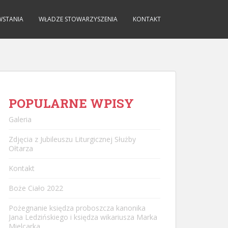
WSTANIA
WŁADZE STOWARZYSZENIA
KONTAKT
POPULARNE WPISY
Galeria
Zdjęcia z Jubileuszu Liturgicznej Służby
Ołtarza
Kontakt
Boże Ciało 2022
Pożegnanie księdza proboszcza kanonika
Jana Ledzińskiego i księdza wikariusza Marka
Mielcarka