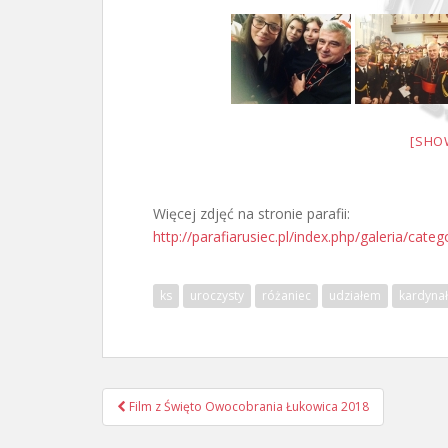
[SHO
Więcej zdjęć na stronie parafii:
http://parafiarusiec.pl/index.php/galeria/cat
ks
uroczysty
różaniec
udziałem
kardyna
Nawigacja
Film z Święto Owocobrania Łukowica 2018
postu