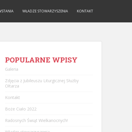
WSTANIA
WŁADZE STOWARZYSZENIA
KONTAKT
POPULARNE WPISY
Galeria
Zdjęcia z Jubileuszu Liturgicznej Służby
Ołtarza
Kontakt
Boże Ciało 2022
Radosnych Świąt Wielkanocnych!
Władze stowarzyszenia