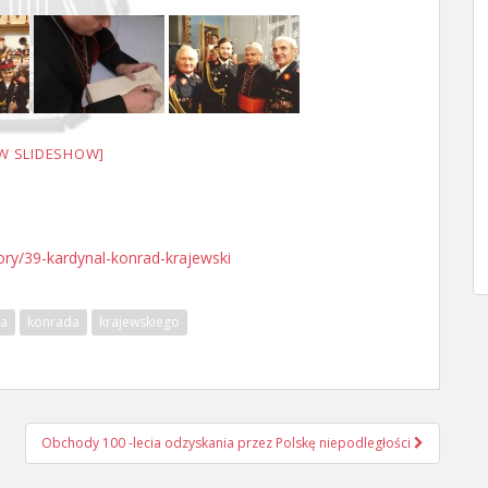
W SLIDESHOW]
egory/39-kardynal-konrad-krajewski
ła
konrada
krajewskiego
Obchody 100 -lecia odzyskania przez Polskę niepodległości