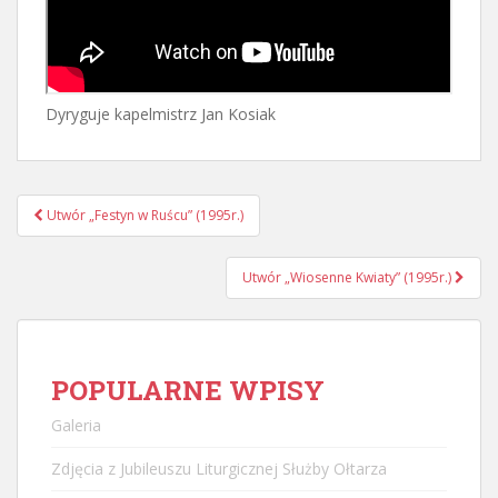
Dyryguje kapelmistrz Jan Kosiak
Nawigacja
Utwór „Festyn w Ruścu” (1995r.)
postu
Utwór „Wiosenne Kwiaty” (1995r.)
POPULARNE WPISY
Galeria
Zdjęcia z Jubileuszu Liturgicznej Służby Ołtarza