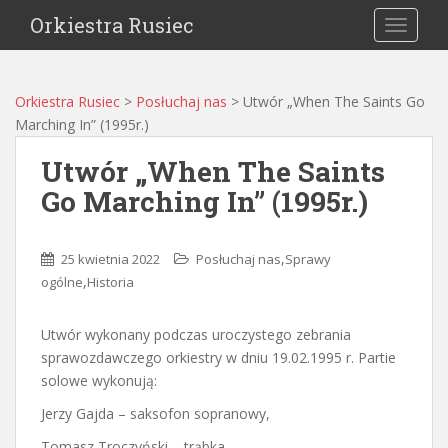
Orkiestra Rusiec
TOGGLE
Orkiestra Rusiec
>
Posłuchaj nas
>
Utwór „When The Saints Go
Marching In” (1995r.)
Utwór „When The Saints
Go Marching In” (1995r.)
,
25 kwietnia 2022
Posłuchaj nas
Sprawy
,
ogólne
Historia
Utwór wykonany podczas uroczystego zebrania
sprawozdawczego orkiestry w dniu 19.02.1995 r. Partie
solowe wykonują:
Jerzy Gajda – saksofon sopranowy,
Tomasz Troczyński – trąbka,