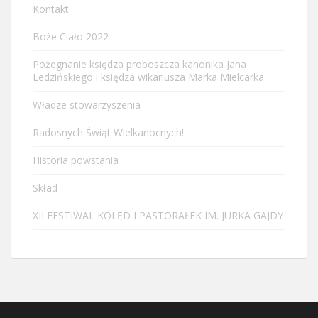
Kontakt
Boże Ciało 2022
Pożegnanie księdza proboszcza kanonika Jana
Ledzińskiego i księdza wikariusza Marka Mielcarka
Władze stowarzyszenia
Radosnych Świąt Wielkanocnych!
Historia powstania
Skład
XII FESTIWAL KOLĘD I PASTORAŁEK IM. JURKA GAJDY