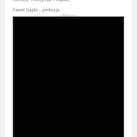
Paweł Gajda – perkusja.