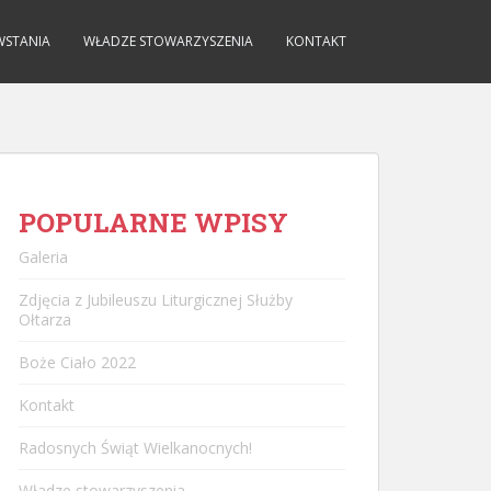
WSTANIA
WŁADZE STOWARZYSZENIA
KONTAKT
POPULARNE WPISY
Galeria
Zdjęcia z Jubileuszu Liturgicznej Służby
Ołtarza
Boże Ciało 2022
Kontakt
Radosnych Świąt Wielkanocnych!
Władze stowarzyszenia