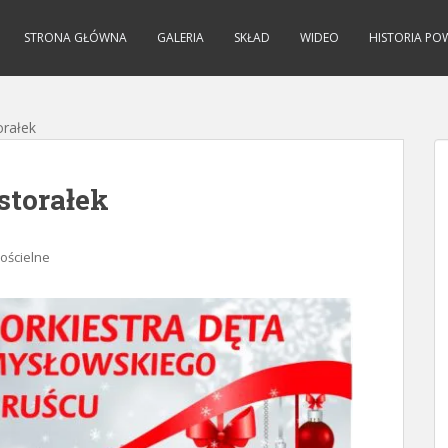
STRONA GŁÓWNA
GALERIA
SKŁAD
WIDEO
HISTORIA PO
orałek
storałek
kościelne