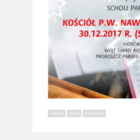
festiwal
kolęd
pastorałek