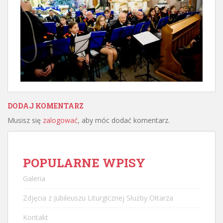
DODAJ KOMENTARZ
Musisz się
zalogować
, aby móc dodać komentarz.
POPULARNE WPISY
Galeria
Zdjęcia z Jubileuszu Liturgicznej Służby Ołtarza
Kontakt