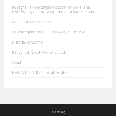
Pożegnanie księdza proboszcza kanonika Jana
Ledzińskiego i księdza wikariusza Marka Mielcarka
Władze stowarzyszenia
Zdjęcia z Jubileuszu OSP Dąbrowa Rusiecka
Historia powstania
Radosnych Świąt Wielkanocnych!
Skład
NASZA HISTORIA – ostatnie lata
sparkling