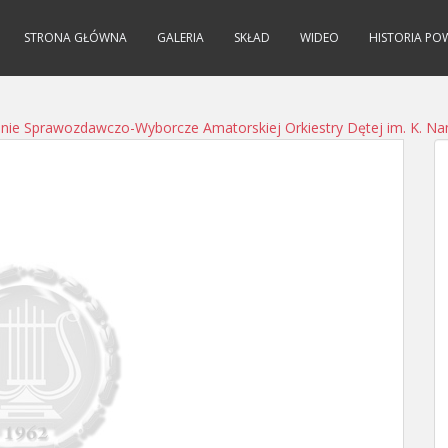
STRONA GŁÓWNA
GALERIA
SKŁAD
WIDEO
HISTORIA PO
nie Sprawozdawczo-Wyborcze Amatorskiej Orkiestry Dętej im. K. N