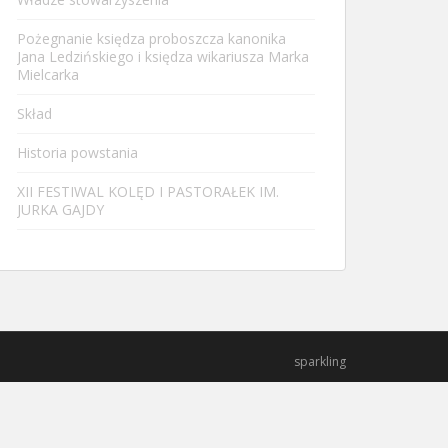
Pożegnanie księdza proboszcza kanonika
Jana Ledzińskiego i księdza wikariusza Marka
Mielcarka
Skład
Historia powstania
XII FESTIWAL KOLĘD I PASTORAŁEK IM.
JURKA GAJDY
sparkling