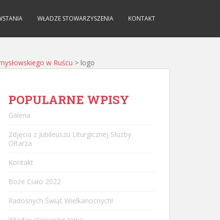
WSTANIA
WŁADZE STOWARZYSZENIA
KONTAKT
amysłowskiego w Ruścu
>
logo
POPULARNE WPISY
Galeria
Zdjęcia z Jubileuszu Liturgicznej Służby
Ołtarza
Kontakt
Boże Ciało 2022
Radosnych Świąt Wielkanocnych!
Władze stowarzyszenia