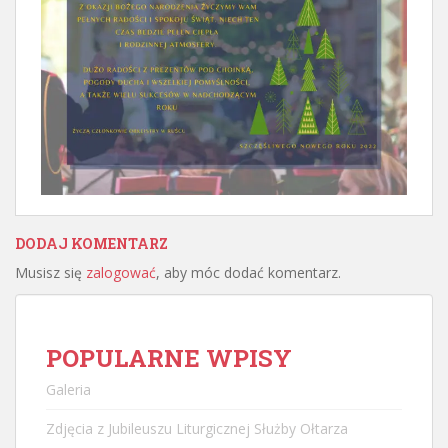
DODAJ KOMENTARZ
Musisz się
zalogować
, aby móc dodać komentarz.
POPULARNE WPISY
Galeria
Zdjęcia z Jubileuszu Liturgicznej Służby Ołtarza