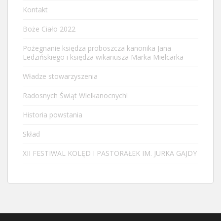
Kontakt
Boże Ciało 2022
Pożegnanie księdza proboszcza kanonika Jana
Ledzińskiego i księdza wikariusza Marka Mielcarka
Władze stowarzyszenia
Radosnych Świąt Wielkanocnych!
Historia powstania
Skład
XII FESTIWAL KOLĘD I PASTORAŁEK IM. JURKA GAJDY