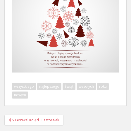
wszystkiego
najlepszego
Świąt
wesołych
roku
nowym
Nawigacja
V Festiwal Kolęd i Pastorałek
postu