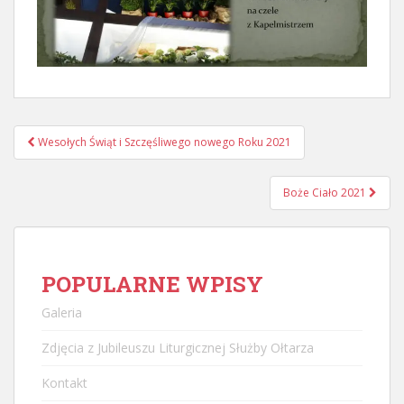
Nawigacja
Wesołych Świąt i Szczęśliwego nowego Roku 2021
postu
Boże Ciało 2021
POPULARNE WPISY
Galeria
Zdjęcia z Jubileuszu Liturgicznej Służby Ołtarza
Kontakt