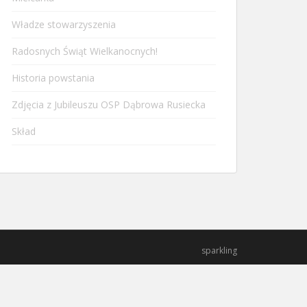
Władze stowarzyszenia
Radosnych Świąt Wielkanocnych!
Historia powstania
Zdjęcia z Jubileuszu OSP Dąbrowa Rusiecka
Skład
sparkling