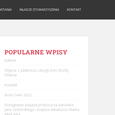
WSTANIA
WŁADZE STOWARZYSZENIA
KONTAKT
POPULARNE WPISY
Galeria
Zdjęcia z Jubileuszu Liturgicznej Służby
Ołtarza
Kontakt
Boże Ciało 2022
Pożegnanie księdza proboszcza kanonika
Jana Ledzińskiego i księdza wikariusza Marka
Mielcarka