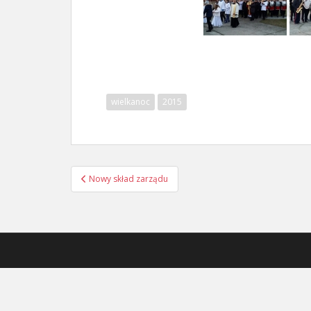
wielkanoc
2015
Nawigacja
Nowy skład zarządu
postu