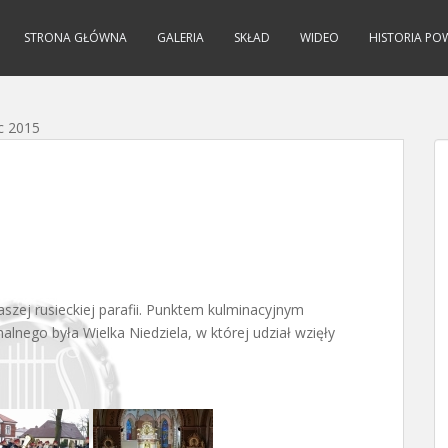
STRONA GŁÓWNA
GALERIA
SKŁAD
WIDEO
HISTORIA PO
c 2015
szej rusieckiej parafii. Punktem kulminacyjnym
nego była Wielka Niedziela, w której udział wzięły