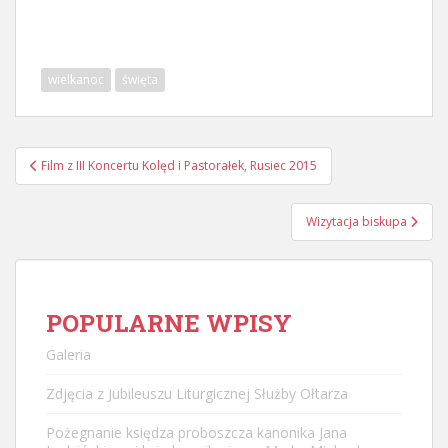
wielkanoc
święta
Nawigacja
Film z III Koncertu Kolęd i Pastorałek, Rusiec 2015
postu
Wizytacja biskupa
POPULARNE WPISY
Galeria
Zdjęcia z Jubileuszu Liturgicznej Służby Ołtarza
Pożegnanie księdza proboszcza kanonika Jana