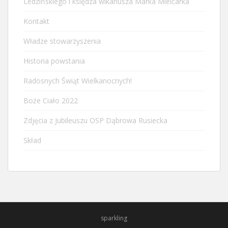
Ledzińskiego i księdza wikariusza Marka Mielcarka
Kontakt
Władze stowarzyszenia
Historia powstania
Radosnych Świąt Wielkanocnych!
Boże Ciało 2022
Zdjęcia z Jubileuszu OSP Dąbrowa Rusiecka
Skład
sparkling