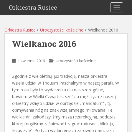
Orkiestra Rusiec
TOGGLE
Orkiestra Rusiec
>
Uroczystości kościelne
>
Wielkanoc 2016
Wielkanoc 2016
1 kwietnia 2016
Uroczystości kościelne
Zgodnie z wieloletnią już tradycją, nasza orkiestra
wzięła udział w Triduum Paschalnym w naszej parafii. W
tym roku były to wydarzenia dla nas szczególne,
bowiem w Wielki Czwartek, sześciu mężczyzn z naszej
orkiestry wzięło udział w obrzędzie „mandatum” , tj.
obmywania nóg na znak wzajemnego miłowania. Te
wielkie dni zakończyliśmy mszą rezurekcyjną, podczas
której mogliśmy zaśpiewać i zagrać radosne „Alleluja,
Jezus żyje”. Po tych wydarzeniach zarówno nam, jak i