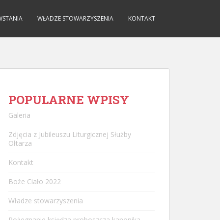
WSTANIA
WŁADZE STOWARZYSZENIA
KONTAKT
POPULARNE WPISY
Galeria
Zdjęcia z Jubileuszu Liturgicznej Służby
Ołtarza
Kontakt
Boże Ciało 2022
Władze stowarzyszenia
Pożegnanie księdza proboszcza kanonika