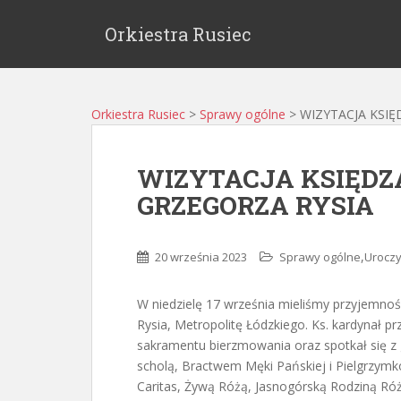
Orkiestra Rusiec
Orkiestra Rusiec
>
Sprawy ogólne
>
WIZYTACJA KSI
WIZYTACJA KSIĘD
GRZEGORZA RYSIA
,
20 września 2023
Sprawy ogólne
Uroczy
W niedzielę 17 września mieliśmy przyjemność
Rysia, Metropolitę Łódzkiego. Ks. kardynał pr
sakramentu bierzmowania oraz spotkał się z 
scholą, Bractwem Męki Pańskiej i Pielgrzy
Caritas, Żywą Różą, Jasnogórską Rodziną Róża