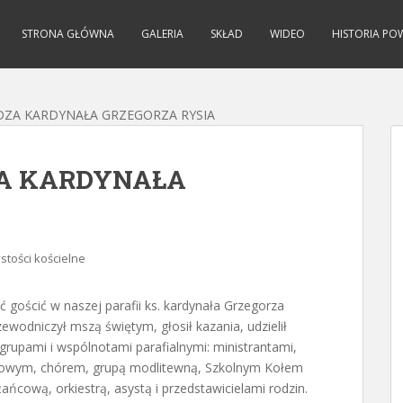
STRONA GŁÓWNA
GALERIA
SKŁAD
WIDEO
HISTORIA PO
ĘDZA KARDYNAŁA GRZEGORZA RYSIA
ZA KARDYNAŁA
stości kościelne
 gościć w naszej parafii ks. kardynała Grzegorza
zewodniczył mszą świętym, głosił kazania, udzielił
grupami i wspólnotami parafialnymi: ministrantami,
mkowym, chórem, grupą modlitewną, Szkolnym Kołem
ńcową, orkiestrą, asystą i przedstawicielami rodzin.