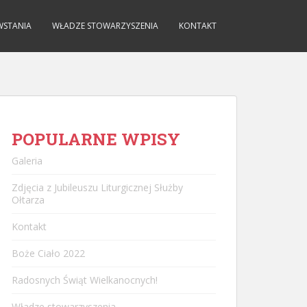
WSTANIA
WŁADZE STOWARZYSZENIA
KONTAKT
POPULARNE WPISY
Galeria
Zdjęcia z Jubileuszu Liturgicznej Służby
Ołtarza
Kontakt
Boże Ciało 2022
Radosnych Świąt Wielkanocnych!
Władze stowarzyszenia