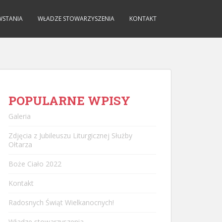
WSTANIA
WŁADZE STOWARZYSZENIA
KONTAKT
POPULARNE WPISY
Galeria
Zdjęcia z Jubileuszu Liturgicznej Służby
Ołtarza
Boże Ciało 2022
Kontakt
Radosnych Świąt Wielkanocnych!
Władze stowarzyszenia