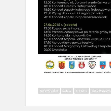
wojewódzkie
święto
chrzanu
wola wiązow