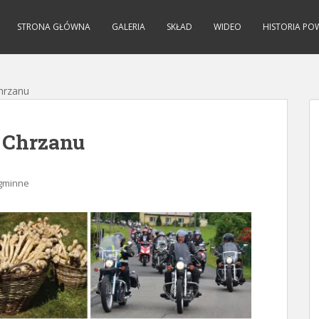
STRONA GŁÓWNA
GALERIA
SKŁAD
WIDEO
HISTORIA PO
hrzanu
 Chrzanu
 gminne