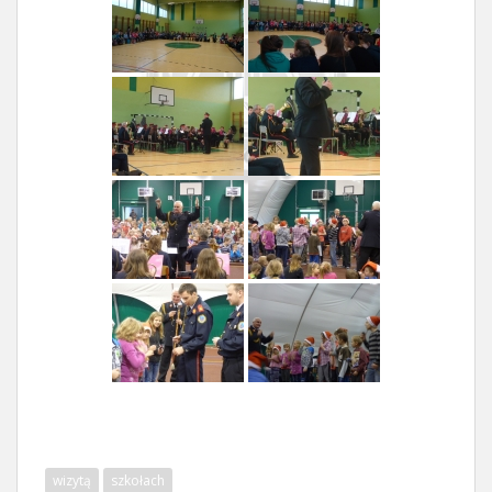
wizytą
szkołach