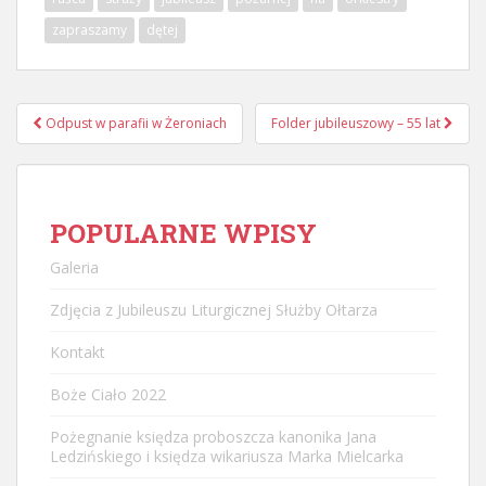
zapraszamy
dętej
Nawigacja
Odpust w parafii w Żeroniach
Folder jubileuszowy – 55 lat
postu
POPULARNE WPISY
Galeria
Zdjęcia z Jubileuszu Liturgicznej Służby Ołtarza
Kontakt
Boże Ciało 2022
Pożegnanie księdza proboszcza kanonika Jana
Ledzińskiego i księdza wikariusza Marka Mielcarka