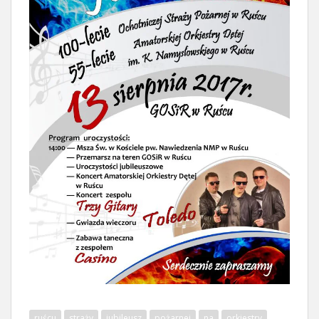
ruścu
straży
jubileusz
pożarnej
na
orkiestry