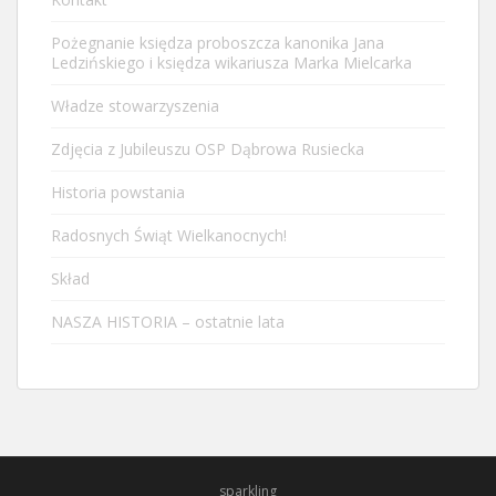
Pożegnanie księdza proboszcza kanonika Jana
Ledzińskiego i księdza wikariusza Marka Mielcarka
Władze stowarzyszenia
Zdjęcia z Jubileuszu OSP Dąbrowa Rusiecka
Historia powstania
Radosnych Świąt Wielkanocnych!
Skład
NASZA HISTORIA – ostatnie lata
sparkling