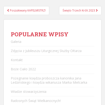
Nawigacja
Poszukiwany KAPELMISTRZ!
Święto Trzech Króli 2023
postu
POPULARNE WPISY
Galeria
Zdjęcia z Jubileuszu Liturgicznej Służby Ołtarza
Kontakt
Boże Ciało 2022
Pożegnanie księdza proboszcza kanonika Jana
Ledzińskiego i księdza wikariusza Marka Mielcarka
Władze stowarzyszenia
Radosnych Świąt Wielkanocnych!