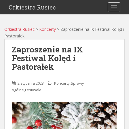
Orkiestra Rusiec
TOGGLE
Orkiestra Rusiec
>
Koncerty
>
Zaproszenie na IX Festiwal Kolęd i
Pastorałek
Zaproszenie na IX
Festiwal Kolęd i
Pastorałek
,
2 stycznia 2023
Koncerty
Sprawy
,
ogólne
Festiwale