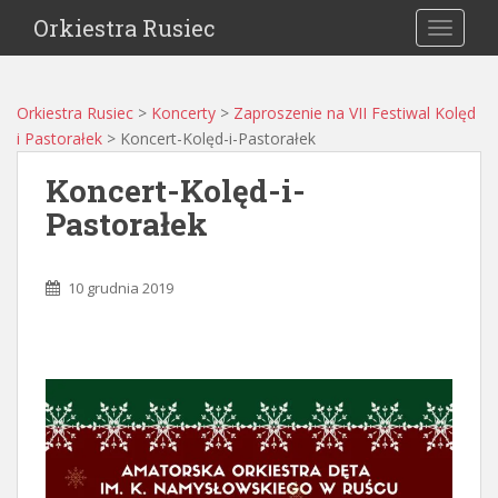
Orkiestra Rusiec
TOGGLE
Orkiestra Rusiec
>
Koncerty
>
Zaproszenie na VII Festiwal Kolęd
i Pastorałek
>
Koncert-Kolęd-i-Pastorałek
Koncert-Kolęd-i-
Pastorałek
10 grudnia 2019