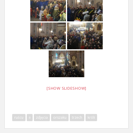
[SHOW SLIDESHOW]
ruścu
ii
zdjęcia
orszaku
trzech
króli